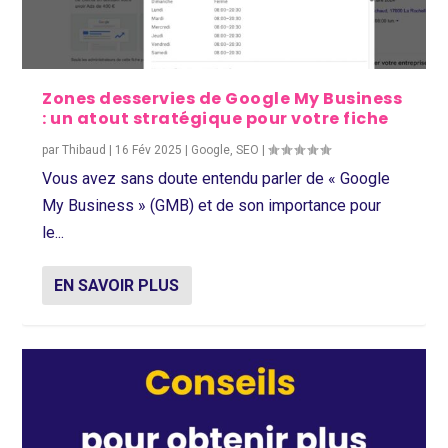
Zones desservies de Google My Business
: un atout stratégique pour votre fiche
par
Thibaud
|
16 Fév 2025
|
Google
,
SEO
|
Vous avez sans doute entendu parler de « Google
My Business » (GMB) et de son importance pour
le...
EN SAVOIR PLUS