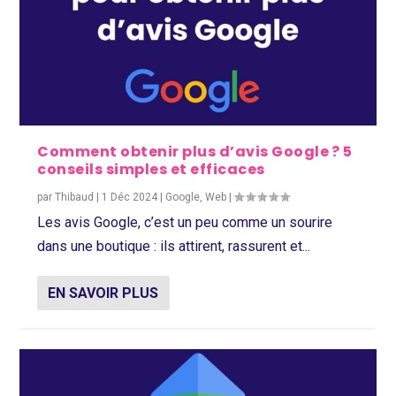
Comment obtenir plus d’avis Google ? 5
conseils simples et efficaces
par
Thibaud
|
1 Déc 2024
|
Google
,
Web
|
Les avis Google, c’est un peu comme un sourire
dans une boutique : ils attirent, rassurent et...
EN SAVOIR PLUS