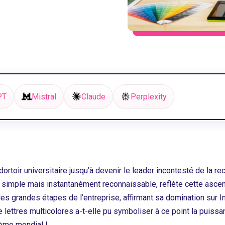
PT
Mistral
Claude
Perplexity
toir universitaire jusqu’à devenir le leader incontesté de la re
ogo, simple mais instantanément reconnaissable, reflète cette as
 grandes étapes de l’entreprise, affirmant sa domination sur In
lettres multicolores a-t-elle pu symboliser à ce point la puissa
lème mondial !