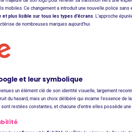
e majeure de son logo pour refléter sa transition vers une expéri
ls mobiles. Ce changement a introduit une nouvelle police san
et plus lisible sur tous les types d’écrans
. L’approche épur
actérise de nombreuses marques aujourd’hui.
oogle et leur symbolique
enues un élément clé de son identité visuelle, largement reconn
fruit du hasard, mais un choix délibéré qui incarne l’essence de 
t – sont restées constantes, et chacune d’entre elles possède une
bilité