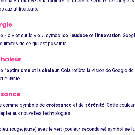
spire la
confiance
et la
fiabilité
. Il reflète le sérieux de Google 
s aux utilisateurs.
rgie
e « o » et sur le « e », symbolise l’
audace
et l’
innovation
. Googl
s limites de ce qui est possible.
chaleur
e l’
optimisme
et la
chaleur
. Cela reflète la vision de Google de
cueillante.
issance
ingue comme symbole de
croissance
et de
sérénité
. Cette couleu
adapter aux nouvelles technologies.
bleu, rouge, jaune) avec le vert (couleur secondaire) symbolise l