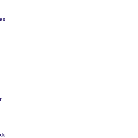
.
res
r
 de