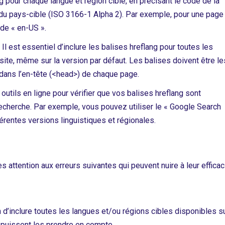
g pour chaque langue et région cible, en précisant le code de la
e du pays-cible (ISO 3166-1 Alpha 2). Par exemple, pour une page
ode « en-US ».
:
Il est essentiel d’inclure les balises hreflang pour toutes les
site, même sur la version par défaut. Les balises doivent être le
dans l’en-tête (<head>) de chaque page.
outils en ligne pour vérifier que vos balises hreflang sont
cherche. Par exemple, vous pouvez utiliser le « Google Search
érentes versions linguistiques et régionales.
s attention aux erreurs suivantes qui peuvent nuire à leur efficac
 d’inclure toutes les langues et/ou régions cibles disponibles s
 puissent les prendre en compte.