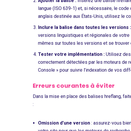
Ajouter la balise :
Insérez une balise hreflan
langue (ISO 639-1) et, si nécessaire, le cod
anglais destinée aux États-Unis, utilisez le c
Inclure la balise dans toutes les versions 
versions linguistiques et régionales de votre 
mêmes sur toutes les versions et se trouver 
Tester votre implémentation :
Utilisez des 
correctement détectées par les moteurs de re
Console » pour suivre l’indexation de vos diff
Erreurs courantes à éviter
Dans la mise en place des balises hreflang, faite
:
Omission d’une version
: assurez-vous bien
votre site pour que les moteurs de recherche