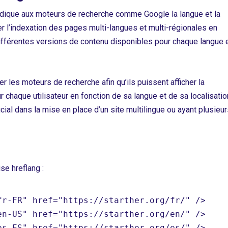
dique aux moteurs de recherche comme Google la langue et la
er l’indexation des pages multi-langues et multi-régionales en
ifférentes versions de contenu disponibles pour chaque langue 
er les moteurs de recherche afin qu’ils puissent afficher la
 chaque utilisateur en fonction de sa langue et de sa localisatio
ucial dans la mise en place d’un site multilingue ou ayant plusieu
se hreflang :
r-FR" href="https://starther.org/fr/" />

n-US" href="https://starther.org/en/" />

es-ES" href="https://starther.org/es/" />