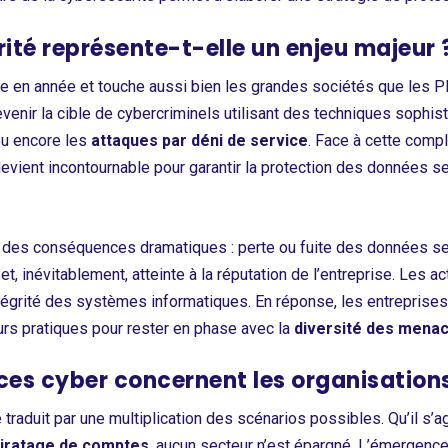
ité représente-t-elle un enjeu majeur 
née en année et touche aussi bien les grandes sociétés que le
evenir la cible de cybercriminels utilisant des techniques sophis
u encore les
attaques par déni de service
. Face à cette compl
devient incontournable pour garantir la protection des données se
des conséquences dramatiques : perte ou fuite des données sensib
 et, inévitablement, atteinte à la réputation de l’entreprise. Les a
ntégrité des systèmes informatiques. En réponse, les entreprise
urs pratiques pour rester en phase avec la
diversité des menac
ces cyber concernent les organisation
raduit par une multiplication des scénarios possibles. Qu’il s’a
piratage de comptes
, aucun secteur n’est épargné. L’émergence