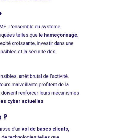
?
s PME. L’ensemble du système
tiquées telles que le
hameçonnage
,
exité croissante, investir dans une
nsibles et la sécurité des
les, arrêt brutal de l’activité,
cteurs malveillants profitent de la
s doivent renforcer leurs mécanismes
es cyber actuelles
.
s ?
gisse d’un
vol de bases clients,
 de technologies telles que